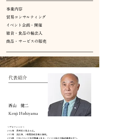
​事業内容
貿易コンサルティング
​イベント企画・開催
雑貨・食品の輸出入
商品・サービスの販売
代表紹介
西山 健二
​Kenji Nishiyama
～プロフィール～​
1951年 長崎県で生まれる。
1975年 渡仏後、3 年間欧州各地を遊学。
1978年 JTB パリにて旅行関連と日本・アメリカ向けの輸出業務を行う。