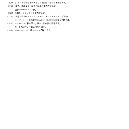
1982年 JTB パリの子会社代表となり商品開発と貿易業務を行う。
1993年 独立。高級食器・雑貨の輸出と小売店を経営。
会社名はEURO CAP 社。
1998年 7年間ヘルシンキにて小売店経営。
2007年 省庁・県市向けのフランスイベントやマーケッテング等の
コーディネート会社 EUROJAPAN CROSSING 社を共同設立。
2016年 FIRST GIFT 社を設立。日本と欧州間の貿易業務。
モード雑貨や日本食品の取り扱い。
2019年 MONACO EMU 社をモナコ公国に設立。
南仏モナコでのプロモーションコーディネートや商品マーケテング等。
2021年 モナコの王宮前に小売店を開始。
地中海沿岸部へ日本食品＆雑貨の販売と卸業務。
2024年 日本へ帰国後、EURO JAPAN CONSULTING 設立。
～日本政府機関関係～
2004年～2023年（現在）JETRO パリ 「ものづくり産業分野別専門家」
2018年度 総理府ブランドランドジャパン事業プロジェクトマネージャー。
2020年度 ジェトロ・農水省 販路開拓支援事業 フランスエリアマネージャー
2021年度 全国商工会連合会 京都事業 フランスエリアマネージャー
2021年度 ジェトロ・農水省 販路開拓支援事業 フランスエリアマネージャー
EURO JAPAN CONSULTING
本社
〒841-0048
佐賀県鳥栖市藤木町2456-1116
​東京営業所
東京都千代田区霞ヶ関3-6-14 三久
ビル 603号